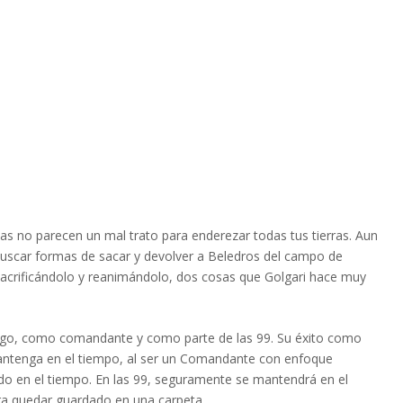
das no parecen un mal trato para enderezar todas tus tierras. Aun
 buscar formas de sacar y devolver a Beledros del campo de
o, sacrificándolo y reanimándolo, dos cosas que Golgari hace muy
ego, como comandante y como parte de las 99. Su éxito como
antenga en el tiempo, al ser un Comandante con enfoque
o en el tiempo. En las 99, seguramente se mantendrá en el
a quedar guardado en una carpeta.