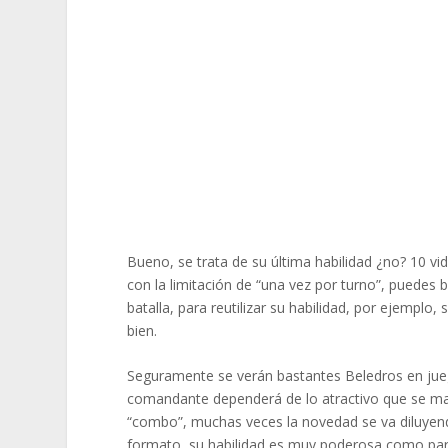
Bueno, se trata de su última habilidad ¿no? 10 vi
con la limitación de “una vez por turno”, puedes
batalla, para reutilizar su habilidad, por ejempl
bien.
Seguramente se verán bastantes Beledros en ju
comandante dependerá de lo atractivo que se m
“combo”, muchas veces la novedad se va diluyend
formato, su habilidad es muy poderosa como par