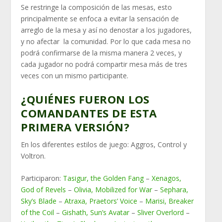
Se restringe la composición de las mesas, esto
principalmente se enfoca a evitar la sensación de
arreglo de la mesa y así no denostar a los jugadores,
y no afectar la comunidad. Por lo que cada mesa no
podrá confirmarse de la misma manera 2 veces, y
cada jugador no podrá compartir mesa más de tres
veces con un mismo participante.
¿QUIÉNES FUERON LOS
COMANDANTES DE ESTA
PRIMERA VERSIÓN?
En los diferentes estilos de juego: Aggros, Control y
Voltron.
Participaron:
Tasigur, the Golden Fang
–
Xenagos,
God of Revels
–
Olivia, Mobilized for War
–
Sephara,
Sky’s Blade
–
Atraxa, Praetors’ Voice
–
Marisi, Breaker
of the Coil
–
Gishath, Sun’s Avatar
–
Sliver Overlord
–