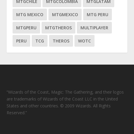
MTGCHILE
MTGCOLOMBIA
MTGLATAM
MTG MEXICO
MTGMEXICO
MTG PERU
MTGPERU
MTGTHEROS
MULTIPLAYER
PERU
TCG
THEROS
WOTC
“Wizards of the Coast, Magic: The Gathering, and their logos
are trademarks of Wizards of the Coast LLC in the United
States and other countries. © 2009 Wizards. All Rights
Reserved.”