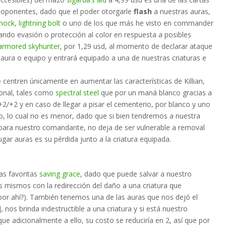
 oponentes, dado que el poder otorgarle
flash
a nuestras auras,
hock
,
lightning bolt
o uno de los que más he visto en commander
ndo evasión o protección al color en respuesta a posibles
armored skyhunter
, por 1,29 usd, al momento de declarar ataque
n aura o equipo y entrará equipado a una de nuestras criaturas e
entren únicamente en aumentar las características de Killian,
ional, tales como
spectral steel
que por un maná blanco gracias a
/+2 y en caso de llegar a pisar el cementerio, por blanco y uno
, lo cual no es menor, dado que si bien tendremos a nuestra
 para nuestro comandante, no deja de ser vulnerable a removal
gar auras es su pérdida junto a la criatura equipada.
as favoritas
saving grace
, dado que puede salvar a nuestro
 mismos con la redirección del daño a una criatura que
or ahí?). También tenemos una de las auras que nos dejó el
nos brinda indestructible a una criatura y si está nuestro
 adicionalmente a ello, su costo se reduciría en 2, así que por