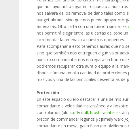
que nos ayudará a jugar en respuesta a nuestros
nos salvará de los removal de daño tales como
s
budget abrade, sino que nos puede apoyar otorga
amenazas. Otra carta con una función similar es
nos permitirá elegir entre las 6 cartas del tope u
incrementar la amenaza a nuestros oponentes.
Para acompañar a esto tenemos auras que no se c
sino que también nos entreguen algún valor adic
nuestro comandante, nos entregará un bono de +2
podremos recuperar otra aura o equipo a la mano
disposición una amplia cantidad de protecciones
masivos y una de las principales desventajas de ju
Protección
En este espacio quiero destacar a una de mis aur
comandante a velocidad instantáneo y a nosotros
controlamos (aló
stuffy doll
,
brash taunter
están p
precon de commander legends [/c]timely ward[/c], 
comandante en mesa, gana flash (no olvidemos que