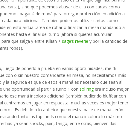
una carta), sino que podemos abusar de ella con cartas como
podemos pagar 4 de maná para otorgar protección en adición al
r cada aura adicional. También podemos utilizar cartas como
de en esta ardua tarea de robar o finalizar la mesa mandando a
ponentes hasta el final del turno (ahora si quieres acumular
m
para que salga y entre Killian +
sage’s reverie
y por la cantidad de
tras robas).
, luego de ponerlo a prueba en varias oportunidades, me di
 que con o sin nuestro comandante en mesa, no necesitamos más
o y la segunda es que de esos 4 maná es necesario que sean al
 una oportunidad el partir a turno 1 con
sol ring
era incluso mejor
rio ese maná incoloro adicional (también pudiendo bluffear con
 al centrarnos en jugar en respuesta, muchas veces es mejor tener
coloros. Es debido a lo anterior que nuestra base de maná serán
, evitando tanto las tap lands como el maná incoloro lo máximo
rechas ya sean shocks, pain, tango, entre otras, bienvenidas