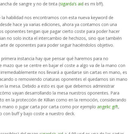
ancha de sangre y no de tinta (
sigarda’s aid
es mi bff).
 la habilidad nos encontramos con esta nueva keyword de
o desde hace ya varias ediciones, ahora ya contamos con una
ros oponentes tengan que pagar cierto coste para poder hacer
lian no solo incita el intercambio de hechizos, sino que también
arte de oponentes para poder seguir haciéndolos objetivo.
n primera instancia hay que pensar qué haremos para no
de mazo que se centre en bajar el coste a algo va de la mano con
e irremediablemente nos llevará a quedarse sin cartas en mano, es
tacando o removiendo criaturas oponentes el quedarnos sin mano
 con la mesa. Debido a esto es que que debemos administrar
a cómo vayan desarrollando la mesa nuestros oponentes. Para
to en la protección de Killian como en la remoción, considerando
n mano o jugar carta por carta como por ejemplo
angelic gift
,
 con buff y bajo coste a nuestro deck.
accesibles) del mazo
sigarda’s aid
a 4,99 usd es una de las cartas