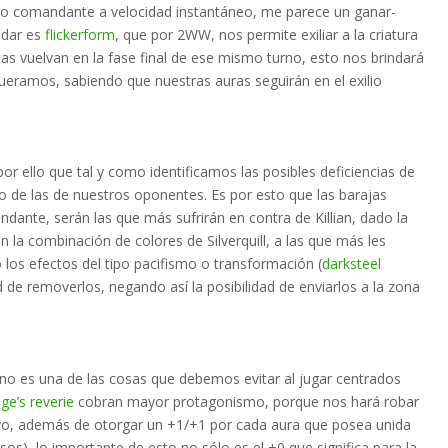
tro comandante a velocidad instantáneo, me parece un ganar-
idar es
flickerform
, que por 2WW, nos permite exiliar a la criatura
as vuelvan en la fase final de ese mismo turno, esto nos brindará
queramos, sabiendo que nuestras auras seguirán en el exilio
or ello que tal y como identificamos las posibles deficiencias de
 de las de nuestros oponentes. Es por esto que las barajas
ante, serán las que más sufrirán en contra de Killian, dado la
 la combinación de colores de Silverquill, a las que más les
os efectos del tipo pacifismo o transformación (
darksteel
d de removerlos, negando así la posibilidad de enviarlos a la zona
no es una de las cosas que debemos evitar al jugar centrados
ge’s reverie
cobran mayor protagonismo, porque nos hará robar
tivo, además de otorgar un +1/+1 por cada aura que posea unida
sos), lo importante de esto no sólo es el +0 que significa para la