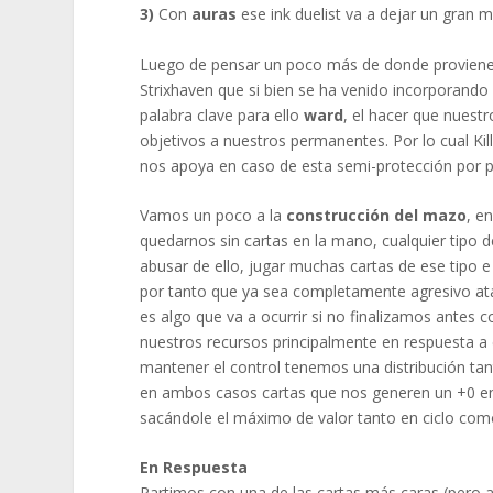
3)
Con
auras
ese ink duelist va a dejar un gran m
Luego de pensar un poco más de donde proviene
Strixhaven que si bien se ha venido incorporand
palabra clave para ello
ward
, el hacer que nuest
objetivos a nuestros permanentes. Por lo cual Kil
nos apoya en caso de esta semi-protección por p
Vamos un poco a la
construcción del mazo
, e
quedarnos sin cartas en la mano, cualquier tipo 
abusar de ello, jugar muchas cartas de ese tipo 
por tanto que ya sea completamente agresivo a
es algo que va a ocurrir si no finalizamos antes
nuestros recursos principalmente en respuesta 
mantener el control tenemos una distribución tan
en ambos casos cartas que nos generen un +0 e
sacándole el máximo de valor tanto en ciclo como
En Respuesta
Partimos con una de las cartas más caras (pero 