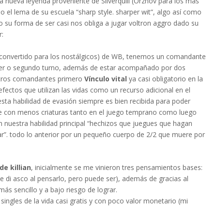
a nueva leyenda proveniente de Silverquill (Orzhov para los más
o el lema de su escuela “sharp style. sharper wit”, algo así como
o su forma de ser casi nos obliga a jugar voltron aggro dado su
r:
convertido para los nostálgicos) de WB, tenemos un comandante
imer o segundo turno, además de estar acompañado por dos
estros comandantes primero
Vínculo vital
ya casi obligatorio en la
fectos que utilizan las vidas como un recurso adicional en el
 esta habilidad de evasión siempre es bien recibida para poder
e con menos criaturas tanto en el juego temprano como luego
nuestra habilidad principal “hechizos que juegues que hagan
ar”. todo lo anterior por un pequeño cuerpo de 2/2 que muere por
de killian
, inicialmente se me vinieron tres pensamientos bases:
 di asco al pensarlo, pero puede ser), además de gracias al
ás sencillo y a bajo riesgo de lograr.
ingles de la vida casi gratis y con poco valor monetario (mi