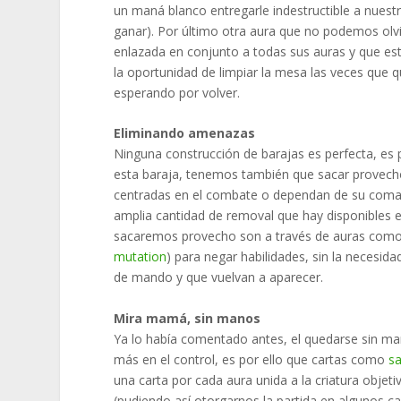
un maná blanco entregarle indestructible a nues
ganar). Por último otra aura que no podemos olv
enlazada en conjunto a todas sus auras y que est
la oportunidad de limpiar la mesa las veces que 
esperando por volver.
Eliminando amenazas
Ninguna construcción de barajas es perfecta, es p
esta baraja, tenemos también que sacar provecho
centradas en el combate o dependan de su comand
amplia cantidad de removal que hay disponibles en
sacaremos provecho son a través de auras como l
mutation
) para negar habilidades, sin la necesida
de mando y que vuelvan a aparecer.
Mira mamá, sin manos
Ya lo había comentado antes, el quedarse sin ma
más en el control, es por ello que cartas como
sa
una carta por cada aura unida a la criatura obje
(pudiendo así otorgarnos la partida en algunos ca