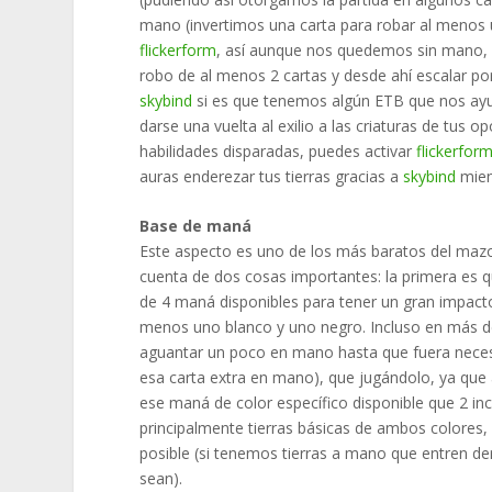
mano (invertimos una carta para robar al menos 
flickerform
, así aunque nos quedemos sin mano, 
robo de al menos 2 cartas y desde ahí escalar po
skybind
si es que tenemos algún ETB que nos ayu
darse una vuelta al exilio a las criaturas de tus o
habilidades disparadas, puedes activar
flickerfor
auras enderezar tus tierras gracias a
skybind
mien
Base de maná
Este aspecto es uno de los más baratos del mazo
cuenta de dos cosas importantes: la primera es
de 4 maná disponibles para tener un gran impact
menos uno blanco y uno negro. Incluso en más de
aguantar un poco en mano hasta que fuera necesa
esa carta extra en mano), que jugándolo, ya que
ese maná de color específico disponible que 2 in
principalmente tierras básicas de ambos colores
posible (si tenemos tierras a mano que entren de
sean).