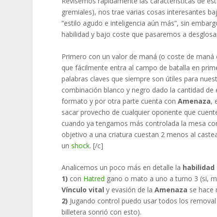
Revisemos rápidamente las características de est
gremiales), nos trae varias cosas interesantes baj
“estilo agudo e inteligencia aún más”, sin embarg
habilidad y bajo coste que pasaremos a desglosa
Primero con un valor de maná (o coste de maná 
que fácilmente entra al campo de batalla en pr
palabras claves que siempre son útiles para nu
combinación blanco y negro dado la cantidad de e
formato y por otra parte cuenta con
Amenaza
,
sacar provecho de cualquier oponente que cuent
cuando ya tengamos más controlada la mesa con 
objetivo a una criatura cuestan 2 menos al caste
un
shock
. [/c]
Analicemos un poco más en detalle la
habilidad 
1)
con
Hatred
gano o mato a uno a turno 3 (si, me
Vínculo vital
y evasión de la
Amenaza
se hace m
2)
Jugando control puedo usar todos los removal s
billetera sonrió con esto).