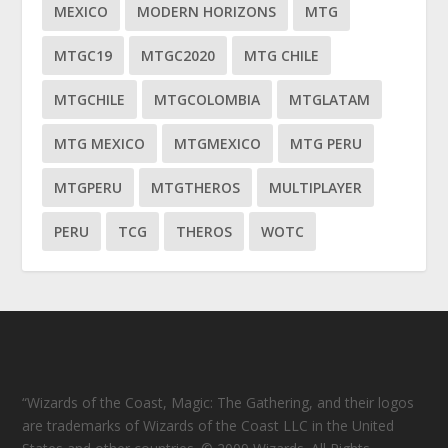
MEXICO
MODERN HORIZONS
MTG
MTGC19
MTGC2020
MTG CHILE
MTGCHILE
MTGCOLOMBIA
MTGLATAM
MTG MEXICO
MTGMEXICO
MTG PERU
MTGPERU
MTGTHEROS
MULTIPLAYER
PERU
TCG
THEROS
WOTC
“Wizards of the Coast, Magic: The Gathering, and their logos
are trademarks of Wizards of the Coast LLC in the United