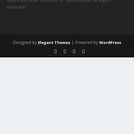
States and other countries. © 2009 Wizards. All Rights
Reserved.”
Designed by
| Powered by
Elegant Themes
WordPress