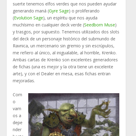
suerte tenemos elfos verdes que nos pueden ayudar
generando maná (
Gyre Sage
) o proliferando
(
Evolution Sage
), un espíritu que nos ayuda
muchísimo en cualquier deck verde (
Seedborn Muse
)
y trasgos, por supuesto. Tenemos utilizados dos slots
del deck de un personaje histórico del submundo de
Ravnica, un mercenario sin gremio y sin escrúpulos,
me refiero al único, al inigualable, al horrible, Krenko.
Ambas cartas de Krenko son excelentes generadores
de fichas (una es mejor y la otra tiene un excelente
arte), y con el Dealer en mesa, esas fichas entran
mejoradas.
Com
o
vam
os a
depe
nder