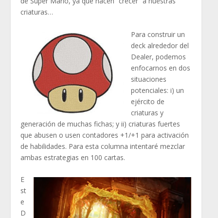
de Super Mario, ya que hacen “crecer” a nuestras
criaturas…
Para construir un
deck alrededor del
Dealer, podemos
enfocarnos en dos
situaciones
potenciales: i) un
ejército de
criaturas y
generación de muchas fichas; y ii) criaturas fuertes
que abusen o usen contadores +1/+1 para activación
de habilidades. Para esta columna intentaré mezclar
ambas estrategias en 100 cartas.
E
st
e
D