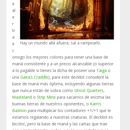
e
al
e
r
tr
a
Hay un mundo allá afuera, sal a rampearlo.
e
c
onsigo los mejores colores para tener una base de
maná consistente y a un precio alcanzable (o superior
a lo pagable si tienes la dicha de poseer una
Taiga
o
una
Gaea’s Craddle
), para este decklist consideré la
base de maná más óptima, incluyendo algunas tierras
que nunca están de sobra como
Ghost Quarters
,
Wasteland
o
Strip Mine
para sacarnos de encima las
buenas tierras de nuestros oponentes, o
Karn’s
Bastion
para multiplicar los contadores +1/+1 que le
estamos regalando a nuestras criaturas. El decklist es
bicolor, pero la base de maná y las cartas que trae