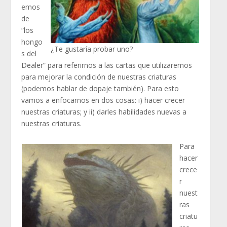
emos
de
“los
hongo
¿Te gustaría probar uno?
s del
Dealer” para referirnos a las cartas que utilizaremos
para mejorar la condición de nuestras criaturas
(podemos hablar de dopaje también). Para esto
vamos a enfocarnos en dos cosas: i) hacer crecer
nuestras criaturas; y ii) darles habilidades nuevas a
nuestras criaturas.
Para
hacer
crece
r
nuest
ras
criatu