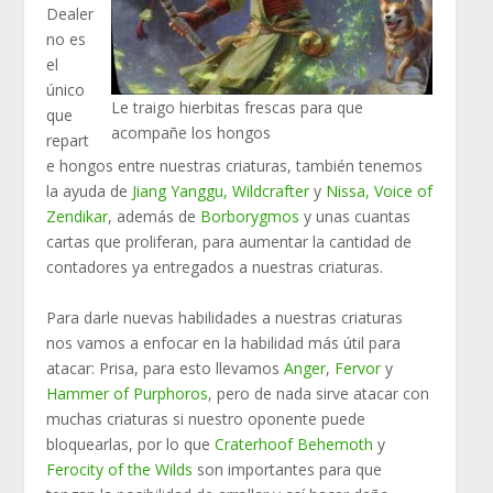
Dealer
no es
el
único
Le traigo hierbitas frescas para que
que
acompañe los hongos
repart
e hongos entre nuestras criaturas, también tenemos
la ayuda de
Jiang Yanggu, Wildcrafter
y
Nissa, Voice of
Zendikar
, además de
Borborygmos
y unas cuantas
cartas que proliferan, para aumentar la cantidad de
contadores ya entregados a nuestras criaturas.
Para darle nuevas habilidades a nuestras criaturas
nos vamos a enfocar en la habilidad más útil para
atacar: Prisa, para esto llevamos
Anger
,
Fervor
y
Hammer of Purphoros
, pero de nada sirve atacar con
muchas criaturas si nuestro oponente puede
bloquearlas, por lo que
Craterhoof Behemoth
y
Ferocity of the Wilds
son importantes para que