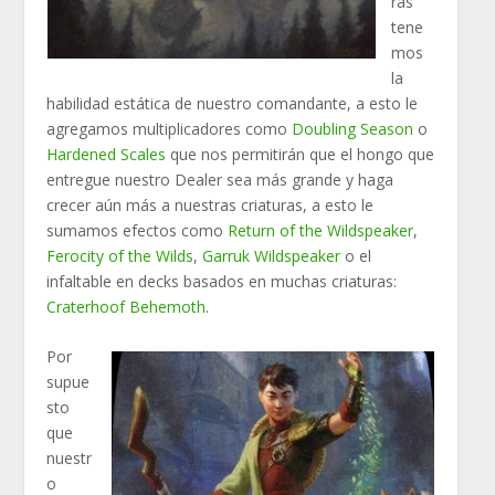
ras
tene
mos
la
habilidad estática de nuestro comandante, a esto le
agregamos multiplicadores como
Doubling Season
o
Hardened Scales
que nos permitirán que el hongo que
entregue nuestro Dealer sea más grande y haga
crecer aún más a nuestras criaturas, a esto le
sumamos efectos como
Return of the Wildspeaker
,
Ferocity of the Wilds
,
Garruk Wildspeaker
o el
infaltable en decks basados en muchas criaturas:
Craterhoof Behemoth
.
Por
supue
sto
que
nuestr
o