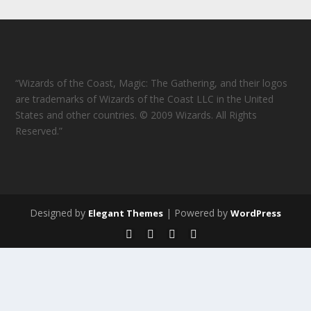
“Wizards of the Coast, Magic: The Gathering, and their logos
are trademarks of Wizards of the Coast LLC in the United
States and other countries. © 2009 Wizards. All Rights
Reserved.”
Designed by
| Powered by
Elegant Themes
WordPress