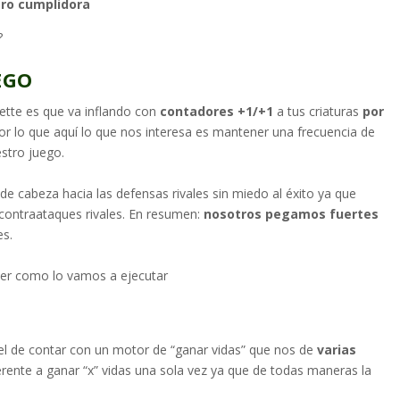
ero cumplidora
?
EGO
ette es que va inflando con
contadores +1/+1
a tus criaturas
por
por lo que aquí lo que nos interesa es mantener una frecuencia de
estro juego.
e cabeza hacia las defensas rivales sin miedo al éxito ya que
 contraataques rivales. En resumen:
nosotros pegamos fuertes
es.
ver como lo vamos a ejecutar
el de contar con un motor de “ganar vidas” que nos de
varias
erente a ganar “x” vidas una sola vez ya que de todas maneras la