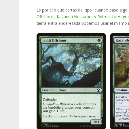
Es por ello que cartas del tipo “cuando pasa alg
Offshoot
,
Kazandu Nectarpot
y
Retreat to Hagra
tierra entra enderezada podemos usar el mismo ma