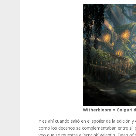
Witherbloom = Golgari d
Y es ahí cuando salió en el spoiler de la edición 
como los decanos se complementaban entre sí, p
veo que se muestra a [scrylink]Valentin, Dean of 