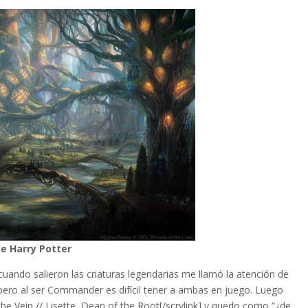
e Harry Potter
y cuando salieron las criaturas legendarias me llamó la atención de
ero al ser Commander es difícil tener a ambas en juego. Luego
the Vein // Lisette, Dean of the Root[/scrylink] y quedo como “¿de