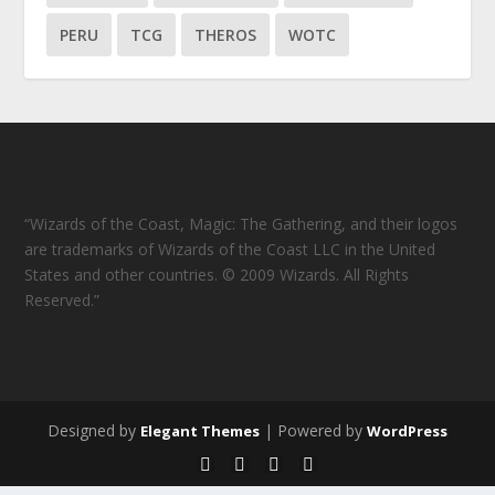
PERU
TCG
THEROS
WOTC
“Wizards of the Coast, Magic: The Gathering, and their logos
are trademarks of Wizards of the Coast LLC in the United
States and other countries. © 2009 Wizards. All Rights
Reserved.”
Designed by
| Powered by
Elegant Themes
WordPress