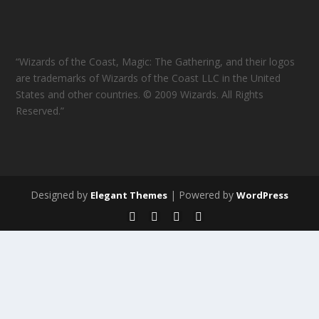
“Wizards of the Coast, Magic: The Gathering, and their logos
are trademarks of Wizards of the Coast LLC in the United
States and other countries. © 2009 Wizards. All Rights
Reserved.”
Designed by
| Powered by
Elegant Themes
WordPress