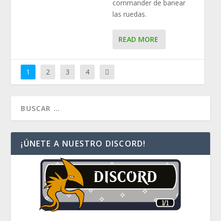
commander de banear
las ruedas.
READ MORE
1
2
3
4
¡ÚNETE A NUESTRO DISCORD!