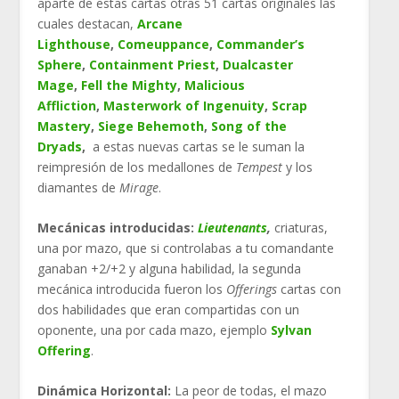
aparte de estas cartas otras 51 cartas originales las
cuales destacan,
Arcane
Lighthouse
,
Comeuppance
,
Commander’s
Sphere
,
Containment Priest
,
Dualcaster
Mage
,
Fell the Mighty
,
Malicious
Affliction
,
Masterwork of Ingenuity
,
Scrap
Mastery
,
Siege Behemoth
,
Song of the
Dryads
,
a estas nuevas cartas se le suman la
reimpresión de los medallones de
Tempest
y los
diamantes de
Mirage
.
Mecánicas introducidas:
Lieutenants
,
criaturas,
una por mazo, que si controlabas a tu comandante
ganaban +2/+2 y alguna habilidad, la segunda
mecánica introducida fueron los
Offerings
cartas con
dos habilidades que eran compartidas con un
oponente, una por cada mazo, ejemplo
Sylvan
Offering
.
Dinámica Horizontal:
La peor de todas, el mazo