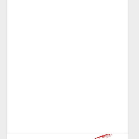
Saruman el blanco traicionó a la Tierra Media,
pero esta versión monoblue no traicionará
nuestros bolsillos.