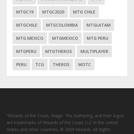
MTGC19
MTGC2020
MTG CHILE
MTGCHILE
MTGCOLOMBIA
MTGLATAM
MTG MEXICO
MTGMEXICO
MTG PERU
MTGPERU
MTGTHEROS
MULTIPLAYER
PERU
TCG
THEROS
WOTC
“Wizards of the Coast, Magic: The Gathering, and their logos
are trademarks of Wizards of the Coast LLC in the United
States and other countries. © 2009 Wizards. All Rights