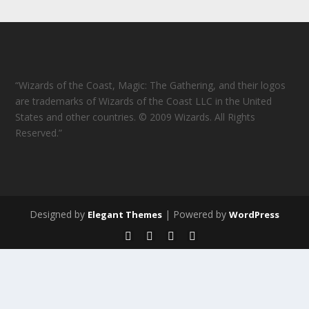
“Wizards of the Coast, Magic: The Gathering, and their logos
are trademarks of Wizards of the Coast LLC in the United
States and other countries. © 2009 Wizards. All Rights
Reserved.”
Designed by
| Powered by
Elegant Themes
WordPress