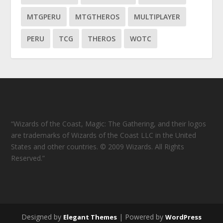
MTGPERU
MTGTHEROS
MULTIPLAYER
PERU
TCG
THEROS
WOTC
“Wizards of the Coast, Magic: The Gathering, and their logos
are trademarks of Wizards of the Coast LLC in the United
States and other countries. © 2009 Wizards. All Rights
Reserved.”
Designed by
| Powered by
Elegant Themes
WordPress