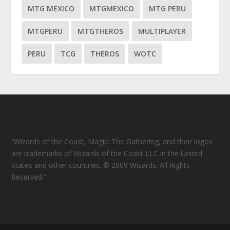
MTG MEXICO
MTGMEXICO
MTG PERU
MTGPERU
MTGTHEROS
MULTIPLAYER
PERU
TCG
THEROS
WOTC
“Wizards of the Coast, Magic: The Gathering, and their logos
are trademarks of Wizards of the Coast LLC in the United
States and other countries. © 2009 Wizards. All Rights
Reserved.”