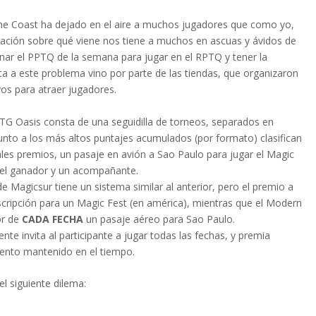
the Coast ha dejado en el aire a muchos jugadores que como yo,
ormación sobre qué viene nos tiene a muchos en ascuas y ávidos de
nar el PPTQ de la semana para jugar en el RPTQ y tener la
sta a este problema vino por parte de las tiendas, que organizaron
vos para atraer jugadores.
MTG Oasis consta de una seguidilla de torneos, separados en
nto a los más altos puntajes acumulados (por formato) clasifican
ales premios, un pasaje en avión a Sao Paulo para jugar el Magic
 el ganador y un acompañante.
e Magicsur tiene un sistema similar al anterior, pero el premio a
inscripción para un Magic Fest (en américa), mientras que el Modern
or de
CADA FECHA
un pasaje aéreo para Sao Paulo.
e invita al participante a jugar todas las fechas, y premia
iento mantenido en el tiempo.
l siguiente dilema: