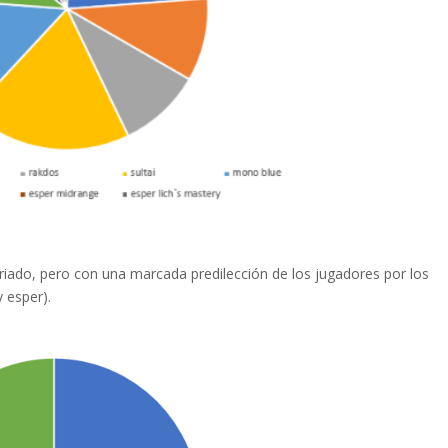
riado
,
pero
con una
marcada
predilección
de los
jugadores
por los
y
esper
).