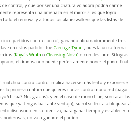
 de control, y que por ser una criatura voladora podría darme
mente representa una amenaza en el mirror si es que logra
 todo el removal y a todos los planeswalkers que las listas de
ué cinco partidos contra control, ganando abrumadoramente tres
 clave en estos partidos fue
Carnage Tyrant
, pues la única forma
n iras (
Kaya´s Wrath
o
Cleansing Nova
) o con descarte. Si logras
prano, el tiranosaurio puede perfectamente poner el punto final
el matchup contra control implica hacerse más lento y exponerse
 es la primera criatura que quieres cortar contra mono red (pagar
rayo/chispa? No, gracias), y en el caso de mono blue, son raras las
os que ya tengas bastante ventaja), su rol se limita a bloquear al
nto disuasorio en su ofensiva, para ganar tiempo y establecer tu
 poderosas, no va a ganarte el partido.