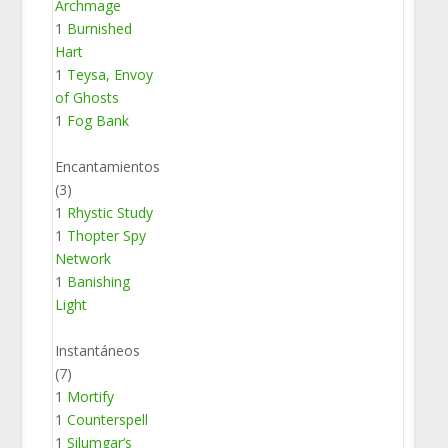
Archmage
1
Burnished
Hart
1
Teysa, Envoy
of Ghosts
1
Fog Bank
Encantamientos
(3)
1
Rhystic Study
1
Thopter Spy
Network
1
Banishing
Light
Instantáneos
(7)
1
Mortify
1
Counterspell
1
Silumgar’s