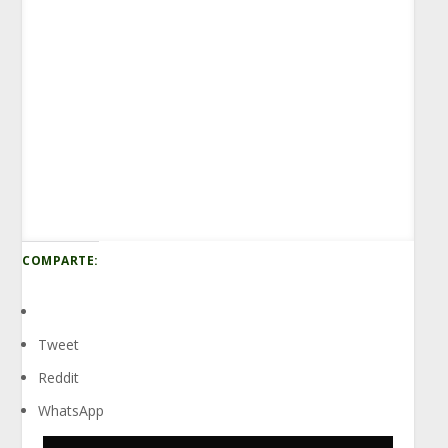
Saruman el blanco traicionó a la Tierra Media,
pero esta versión monoblue no traicionará
nuestros bolsillos.
COMPARTE:
Tweet
Reddit
WhatsApp