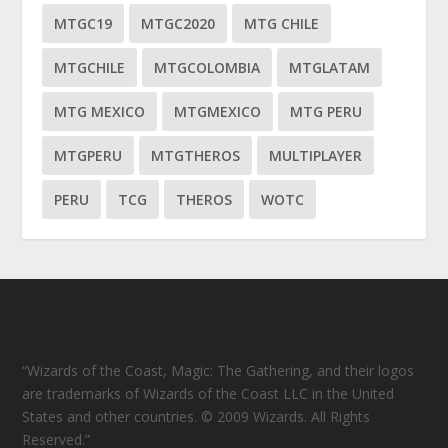
MTGC19
MTGC2020
MTG CHILE
MTGCHILE
MTGCOLOMBIA
MTGLATAM
MTG MEXICO
MTGMEXICO
MTG PERU
MTGPERU
MTGTHEROS
MULTIPLAYER
PERU
TCG
THEROS
WOTC
“Wizards of the Coast, Magic: The Gathering, and their logos
are trademarks of Wizards of the Coast LLC in the United
States and other countries. © 2009 Wizards. All Rights
Reserved.”