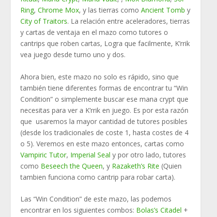
Ring
,
Chrome Mox
, y las tierras como
Ancient Tomb
y
City of Traitors
. La relación entre aceleradores, tierras
y cartas de ventaja en el mazo como tutores o
cantrips que roben cartas, Logra que facilmente, K’rrik
vea juego desde turno uno y dos.
Ahora bien, este mazo no solo es rápido, sino que
también tiene diferentes formas de encontrar tu “Win
Condition” o simplemente buscar ese mana crypt que
necesitas para ver a K’rrik en juego. Es por esta razón
que usaremos la mayor cantidad de tutores posibles
(desde los tradicionales de coste 1, hasta costes de 4
o 5). Veremos en este mazo entonces, cartas como
Vampiric Tutor
,
Imperial Seal
y por otro lado, tutores
como
Beseech the Queen
, y
Razaketh’s Rite
(Quien
tambien funciona como cantrip para robar carta).
Las “Win Condition” de este mazo, las podemos
encontrar en los siguientes combos:
Bolas’s Citadel
+