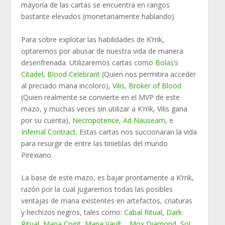
mayoría de las cartas se encuentra en rangos
bastante elevados (monetariamente hablando)
Para sobre explotar las habilidades de K’rrik,
optaremos por abusar de nuestra vida de manera
desenfrenada. Utilizaremos cartas como
Bolas’s
Citadel
,
Blood Celebrant
(Quien nos permitira acceder
al preciado mana incoloro),
Vilis, Broker of Blood
(Quien realmente se convierte en el MVP de este
mazo, y muchas veces sin utilizar a K’rrik, Vilis gana
por su cuenta),
Necropotence
,
Ad Nauseam
, e
Infernal Contract
. Estas cartas nos succionaran la vida
para resurgir de entre las tinieblas del mundo
Pirexiano.
La base de este mazo, es bajar prontamente a K’rrik,
razón por la cual jugaremos todas las posibles
ventajas de mana existentes en artefactos, criaturas
y hechizos negros, tales como:
Cabal Ritual
,
Dark
Ritual
,
Mana Crypt
,
Mana Vault
,
,
Mox Diamond
,
Sol