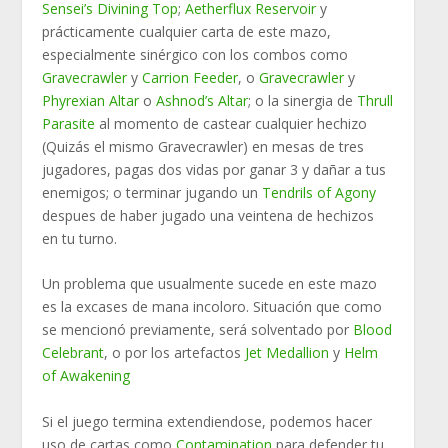
Sensei’s Divining Top
;
Aetherflux Reservoir
y
prácticamente cualquier carta de este mazo,
especialmente sinérgico con los combos como
Gravecrawler
y
Carrion Feeder
, o
Gravecrawler
y
Phyrexian Altar
o
Ashnod’s Altar
; o la sinergia de
Thrull
Parasite
al momento de castear cualquier hechizo
(Quizás el mismo Gravecrawler) en mesas de tres
jugadores, pagas dos vidas por ganar 3 y dañar a tus
enemigos; o terminar jugando un
Tendrils of Agony
despues de haber jugado una veintena de hechizos
en tu turno.
Un problema que usualmente sucede en este mazo
es la excases de mana incoloro. Situación que como
se mencionó previamente, será solventado por
Blood
Celebrant
, o por los artefactos
Jet Medallion
y
Helm
of Awakening
Si el juego termina extendiendose, podemos hacer
uso de cartas como
Contamination
para defender tu