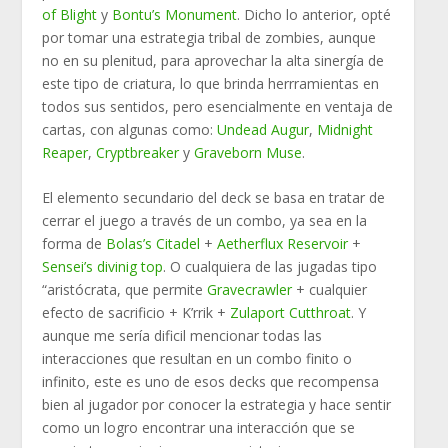
of Blight
y
Bontu’s Monument
. Dicho lo anterior, opté
por tomar una estrategia tribal de zombies, aunque
no en su plenitud, para aprovechar la alta sinergía de
este tipo de criatura, lo que brinda herrramientas en
todos sus sentidos, pero esencialmente en ventaja de
cartas, con algunas como:
Undead Augur
,
Midnight
Reaper
,
Cryptbreaker
y
Graveborn Muse
.
El elemento secundario del deck se basa en tratar de
cerrar el juego a través de un combo, ya sea en la
forma de
Bolas’s Citadel
+
Aetherflux Reservoir
+
Sensei’s divinig top
. O cualquiera de las jugadas tipo
“aristócrata, que permite
Gravecrawler
+ cualquier
efecto de sacrificio + K’rrik +
Zulaport Cutthroat
. Y
aunque me sería dificil mencionar todas las
interacciones que resultan en un combo finito o
infinito, este es uno de esos decks que recompensa
bien al jugador por conocer la estrategia y hace sentir
como un logro encontrar una interacción que se