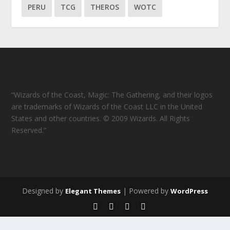
PERU
TCG
THEROS
WOTC
“Wizards of the Coast, Magic: The Gathering, and their logos
are trademarks of Wizards of the Coast LLC in the United
States and other countries. © 2009 Wizards. All Rights
Reserved.”
Designed by
| Powered by
Elegant Themes
WordPress