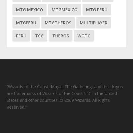
MTG MEXICO
MTGMEXICO
MTG PERU
MTGPERU
MTGTHEROS
MULTIPLAYER
PERU
TCG
THEROS
WOTC
“Wizards of the Coast, Magic: The Gathering, and their logos
are trademarks of Wizards of the Coast LLC in the United
States and other countries. © 2009 Wizards. All Rights
Reserved.”