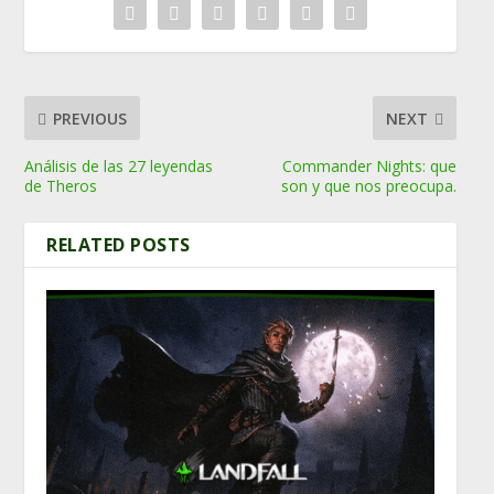
PREVIOUS
NEXT
Análisis de las 27 leyendas
Commander Nights: que
de Theros
son y que nos preocupa.
RELATED POSTS