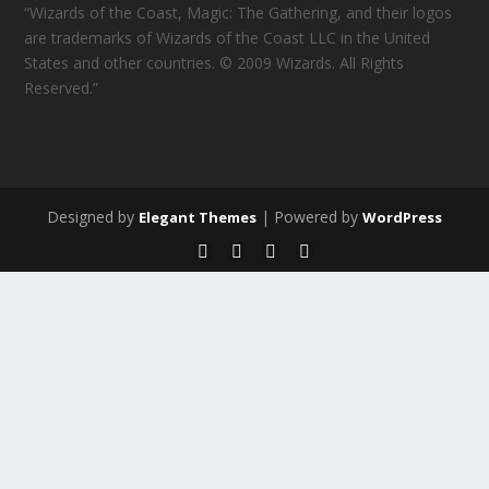
“Wizards of the Coast, Magic: The Gathering, and their logos
are trademarks of Wizards of the Coast LLC in the United
States and other countries. © 2009 Wizards. All Rights
Reserved.”
Designed by
| Powered by
Elegant Themes
WordPress