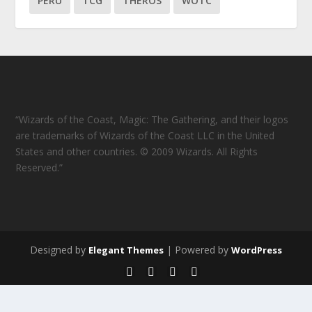
PERU
TCG
THEROS
WOTC
“Wizards of the Coast, Magic: The Gathering, and their logos
are trademarks of Wizards of the Coast LLC in the United
States and other countries. © 2009 Wizards. All Rights
Reserved.”
Designed by
| Powered by
Elegant Themes
WordPress