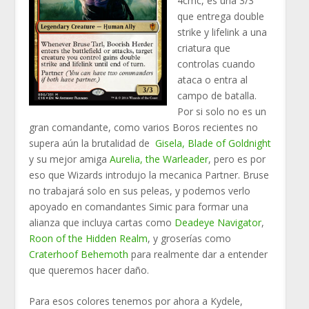
4cmc, es una 3/3
que entrega double
strike y lifelink a una
criatura que
controlas cuando
ataca o entra al
campo de batalla.
Por si solo no es un
gran comandante, como varios Boros recientes no
supera aún la brutalidad de
Gisela, Blade of Goldnight
y su mejor amiga
Aurelia, the Warleader
, pero es por
eso que Wizards introdujo la mecanica Partner. Bruse
no trabajará solo en sus peleas, y podemos verlo
apoyado en comandantes Simic para formar una
alianza que incluya cartas como
Deadeye Navigator
,
Roon of the Hidden Realm
, y groserías como
Craterhoof Behemoth
para realmente dar a entender
que queremos hacer daño.
Para esos colores tenemos por ahora a
Kydele,