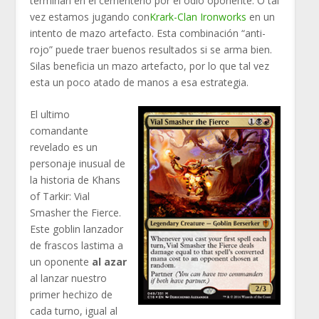
terminan en el cementerio por el odio oponente. O tal
vez estamos jugando con
Krark-Clan Ironworks
en un
intento de mazo artefacto. Esta combinación “anti-
rojo” puede traer buenos resultados si se arma bien.
Silas beneficia un mazo artefacto, por lo que tal vez
esta un poco atado de manos a esa estrategia.
El ultimo
comandante
revelado es un
personaje inusual de
la historia de Khans
of Tarkir: Vial
Smasher the Fierce.
Este goblin lanzador
de frascos lastima a
un oponente
al azar
al lanzar nuestro
primer hechizo de
cada turno, igual al