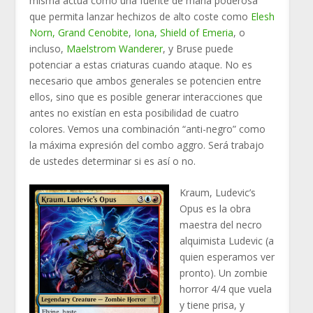
misma actúa como una fuente de maná poderosa
que permita lanzar hechizos de alto coste como
Elesh
Norn, Grand Cenobite
,
Iona, Shield of Emeria
, o
incluso,
Maelstrom Wanderer
, y Bruse puede
potenciar a estas criaturas cuando ataque. No es
necesario que ambos generales se potencien entre
ellos, sino que es posible generar interacciones que
antes no existían en esta posibilidad de cuatro
colores. Vemos una combinación “anti-negro” como
la máxima expresión del combo aggro. Será trabajo
de ustedes determinar si es así o no.
Kraum, Ludevic’s
Opus es la obra
maestra del necro
alquimista Ludevic (a
quien esperamos ver
pronto). Un zombie
horror 4/4 que vuela
y tiene prisa, y