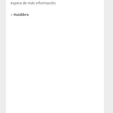
espera de más información.
– Huidibro
¿La misión? Destruir el anillo unico.
¿El Hobbit? Frodo, Sauron’s Bane.
Los invitamos a revisar este decktech Orzhov