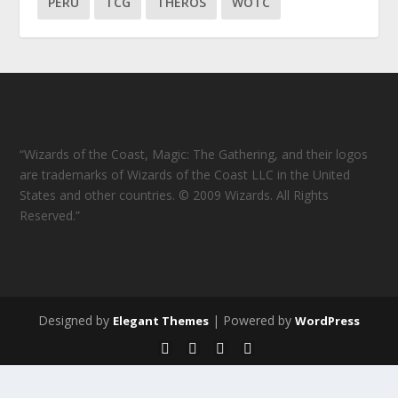
PERU
TCG
THEROS
WOTC
“Wizards of the Coast, Magic: The Gathering, and their logos
are trademarks of Wizards of the Coast LLC in the United
States and other countries. © 2009 Wizards. All Rights
Reserved.”
Designed by
| Powered by
Elegant Themes
WordPress