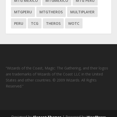
MTG MEXICO
MTGMEXICO
MTG PERU
MTGPERU
MTGTHEROS
MULTIPLAYER
PERU
TCG
THEROS
WOTC
“Wizards of the Coast, Magic: The Gathering, and their logos
are trademarks of Wizards of the Coast LLC in the United
States and other countries. © 2009 Wizards. All Rights
Reserved.”
Designed by
| Powered by
Elegant Themes
WordPress