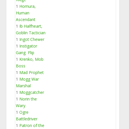
1
Homura,
Human
Ascendant
1
Ib Halfheart,
Goblin Tactician
1
Ingot Chewer
1
Instigator
Gang Flip
1
Krenko, Mob
Boss
1
Mad Prophet
1
Mogg War
Marshal
1
Moggcatcher
1
Norin the
Wary
1
Ogre
Battledriver
1
Patron of the