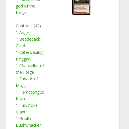
god of the
forge
Criaturas (42)
1
Anger
1
Beetleback
Chief
1
Caterwauling
Boggart
1
Chancellor of
the Forge
1
Fanatic of
Mogis
1
Flametongue
Kavu
1
Furystoke
Giant
1
Goblin
Bushwhacker