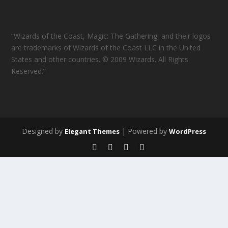
“Wizards of the Coast, Magic: The Gathering, and their logos
are trademarks of Wizards of the Coast LLC in the United
States and other countries. © 2009 Wizards. All Rights
Reserved.”
Designed by
| Powered by
Elegant Themes
WordPress