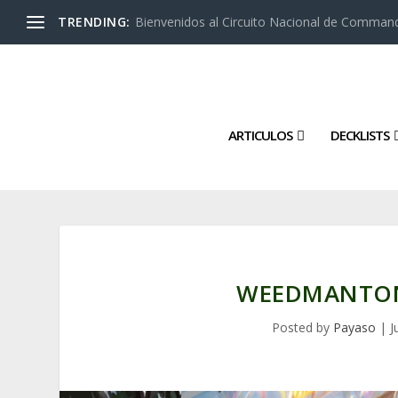
TRENDING:
Bienvenidos al Circuito Nacional de Command
ARTICULOS
DECKLISTS
WEEDMANTON
Posted by
Payaso
|
J