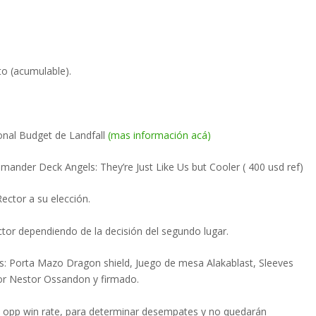
to (acumulable).
ional Budget de Landfall
(mas información acá)
mander Deck Angels: They’re Just Like Us but Cooler ( 400 usd ref)
ctor a su elección.
tor dependiendo de la decisión del segundo lugar.
ios: Porta Mazo Dragon shield, Juego de mesa Alakablast, Sleeves
por Nestor Ossandon y firmado.
on opp win rate, para determinar desempates y no quedarán