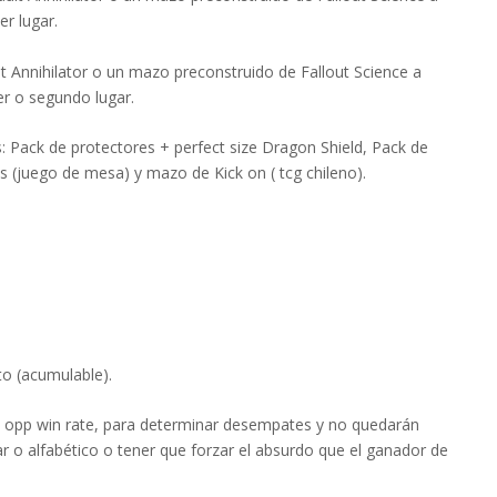
er lugar.
lt Annihilator o un mazo preconstruido de Fallout Science a
er o segundo lugar.
s: Pack de protectores + perfect size Dragon Shield, Pack de
s (juego de mesa) y mazo de Kick on ( tcg chileno).
to (acumulable).
on opp win rate, para determinar desempates y no quedarán
 o alfabético o tener que forzar el absurdo que el ganador de