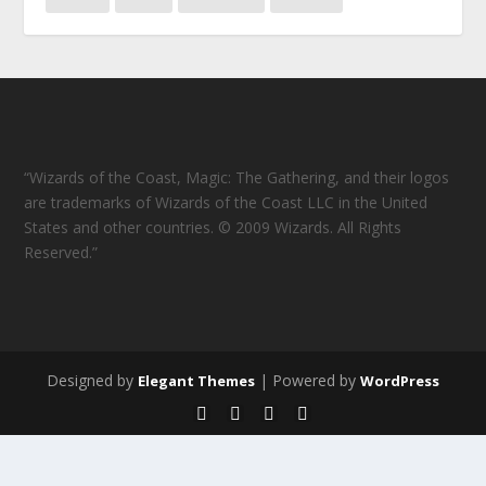
“Wizards of the Coast, Magic: The Gathering, and their logos
are trademarks of Wizards of the Coast LLC in the United
States and other countries. © 2009 Wizards. All Rights
Reserved.”
Designed by
| Powered by
Elegant Themes
WordPress