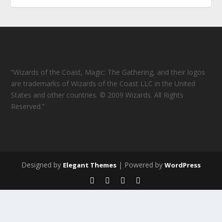
“Wizards of the Coast, Magic: The Gathering, and their logos
are trademarks of Wizards of the Coast LLC in the United
States and other countries. © 2009 Wizards. All Rights
Reserved.”
Designed by
| Powered by
Elegant Themes
WordPress