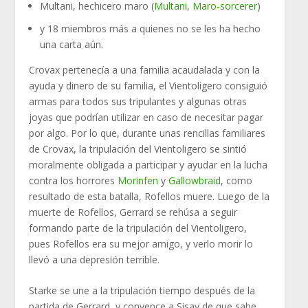
Multani, hechicero maro (
Multani, Maro-sorcerer
)
y 18 miembros más a quienes no se les ha hecho
una carta aún.
Crovax pertenecía a una familia acaudalada y con la
ayuda y dinero de su familia, el Vientoligero consiguió
armas para todos sus tripulantes y algunas otras
joyas que podrían utilizar en caso de necesitar pagar
por algo. Por lo que, durante unas rencillas familiares
de Crovax, la tripulación del Vientoligero se sintió
moralmente obligada a participar y ayudar en la lucha
contra los horrores
Morinfen
y
Gallowbraid
, como
resultado de esta batalla, Rofellos muere. Luego de la
muerte de Rofellos, Gerrard se rehúsa a seguir
formando parte de la tripulación del Vientoligero,
pues Rofellos era su mejor amigo, y verlo morir lo
llevó a una depresión terrible.
Starke se une a la tripulación tiempo después de la
partida de Gerrard, y convence a Sisay de que sabe