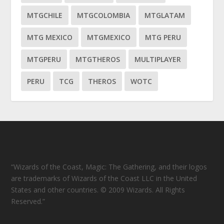
MTGCHILE
MTGCOLOMBIA
MTGLATAM
MTG MEXICO
MTGMEXICO
MTG PERU
MTGPERU
MTGTHEROS
MULTIPLAYER
PERU
TCG
THEROS
WOTC
“Wizards of the Coast, Magic: The Gathering, and their logos
are trademarks of Wizards of the Coast LLC in the United
States and other countries. © 2009 Wizards. All Rights
Reserved.”