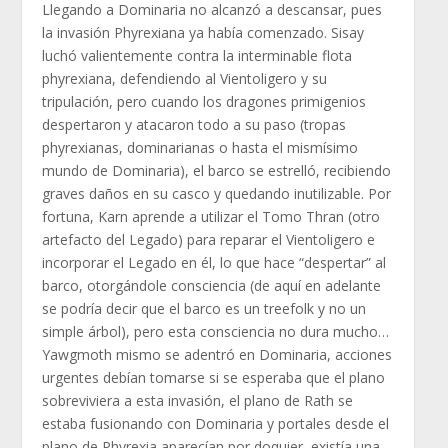
Llegando a Dominaria no alcanzó a descansar, pues
la invasión Phyrexiana ya había comenzado. Sisay
luchó valientemente contra la interminable flota
phyrexiana, defendiendo al Vientoligero y su
tripulación, pero cuando los dragones primigenios
despertaron y atacaron todo a su paso (tropas
phyrexianas, dominarianas o hasta el mismísimo
mundo de Dominaria), el barco se estrelló, recibiendo
graves daños en su casco y quedando inutilizable. Por
fortuna, Karn aprende a utilizar el Tomo Thran (otro
artefacto del Legado) para reparar el Vientoligero e
incorporar el Legado en él, lo que hace “despertar” al
barco, otorgándole consciencia (de aquí en adelante
se podría decir que el barco es un treefolk y no un
simple árbol), pero esta consciencia no dura mucho…
Yawgmoth mismo se adentró en Dominaria, acciones
urgentes debían tomarse si se esperaba que el plano
sobreviviera a esta invasión, el plano de Rath se
estaba fusionando con Dominaria y portales desde el
plano de Phyrexia aparecían por doquier, existía una