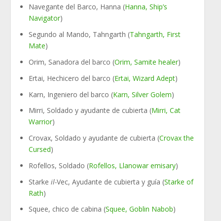
Navegante del Barco, Hanna (
Hanna, Ship’s
Navigator
)
Segundo al Mando, Tahngarth (
Tahngarth, First
Mate
)
Orim, Sanadora del barco (
Orim, Samite healer
)
Ertai, Hechicero del barco (
Ertai, Wizard Adept
)
Karn, Ingeniero del barco (
Karn, Silver Golem
)
Mirri, Soldado y ayudante de cubierta (
Mirri, Cat
Warrior
)
Crovax, Soldado y ayudante de cubierta (
Crovax the
Cursed
)
Rofellos, Soldado (
Rofellos, Llanowar emisary
)
Starke
il-
Vec, Ayudante de cubierta y guía (
Starke of
Rath
)
Squee, chico de cabina (
Squee, Goblin Nabob
)