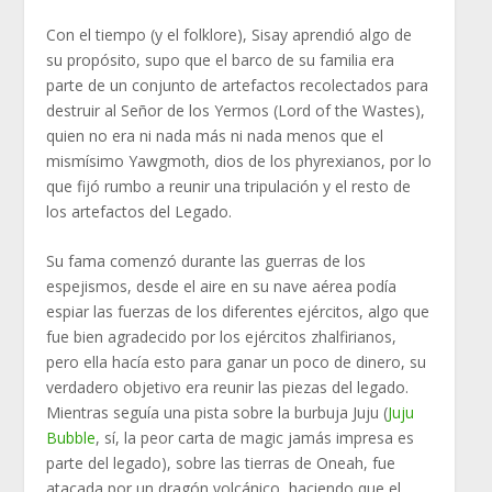
Con el tiempo (y el folklore), Sisay aprendió algo de
su propósito, supo que el barco de su familia era
parte de un conjunto de artefactos recolectados para
destruir al Señor de los Yermos (Lord of the Wastes),
quien no era ni nada más ni nada menos que el
mismísimo Yawgmoth, dios de los phyrexianos, por lo
que fijó rumbo a reunir una tripulación y el resto de
los artefactos del Legado.
Su fama comenzó durante las guerras de los
espejismos, desde el aire en su nave aérea podía
espiar las fuerzas de los diferentes ejércitos, algo que
fue bien agradecido por los ejércitos zhalfirianos,
pero ella hacía esto para ganar un poco de dinero, su
verdadero objetivo era reunir las piezas del legado.
Mientras seguía una pista sobre la burbuja Juju (
Juju
Bubble
, sí, la peor carta de magic jamás impresa es
parte del legado), sobre las tierras de Oneah, fue
atacada por un dragón volcánico, haciendo que el