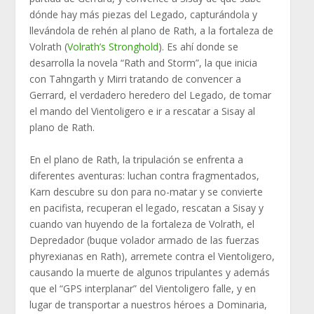
dónde hay más piezas del Legado, capturándola y
llevándola de rehén al plano de Rath, a la fortaleza de
Volrath (
Volrath’s Stronghold
). Es ahí donde se
desarrolla la novela “Rath and Storm”, la que inicia
con Tahngarth y Mirri tratando de convencer a
Gerrard, el verdadero heredero del Legado, de tomar
el mando del Vientoligero e ir a rescatar a Sisay al
plano de Rath.
En el plano de Rath, la tripulación se enfrenta a
diferentes aventuras: luchan contra fragmentados,
Karn descubre su don para no-matar y se convierte
en pacifista, recuperan el legado, rescatan a Sisay y
cuando van huyendo de la fortaleza de Volrath, el
Depredador (buque volador armado de las fuerzas
phyrexianas en Rath), arremete contra el Vientoligero,
causando la muerte de algunos tripulantes y además
que el “GPS interplanar” del Vientoligero falle, y en
lugar de transportar a nuestros héroes a Dominaria,