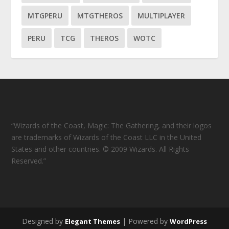
MTGPERU
MTGTHEROS
MULTIPLAYER
PERU
TCG
THEROS
WOTC
“Wizards of the Coast, Magic: The Gathering, and their logos
are trademarks of Wizards of the Coast LLC in the United
States and other countries. © 2009 Wizards. All Rights
Reserved.”
Designed by
| Powered by
Elegant Themes
WordPress