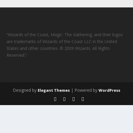
“Wizards of the Coast, Magic: The Gathering, and their logos
are trademarks of Wizards of the Coast LLC in the United
States and other countries. © 2009 Wizards. All Rights
Reserved.”
Designed by
| Powered by
Elegant Themes
WordPress