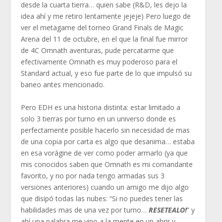
desde la cuarta tierra… quien sabe (R&D, les dejo la
idea ahí y me retiro lentamente jejeje) Pero luego de
ver el metagame del torneo Grand Finals de Magic
Arena del 11 de octubre, en el que la final fue mirror
de 4C Omnath aventuras, pude percatarme que
efectivamente Omnath es muy poderoso para el
Standard actual, y eso fue parte de lo que impulsó su
baneo antes mencionado.
Pero EDH es una historia distinta: estar limitado a
solo 3 tierras por turno en un universo donde es
perfectamente posible hacerlo sin necesidad de mas
de una copia por carta es algo que desanima… estaba
en esa vorágine de ver como poder armarlo (ya que
mis conocidos saben que Omnath es mi comandante
favorito, y no por nada tengo armadas sus 3
versiones anteriores) cuando un amigo me dijo algo
que disipó todas las nubes: “Si no puedes tener las
habilidades mas de una vez por turno…
RESETEALO!
” y
ahí una palabra me vino a la mente en un abrir y