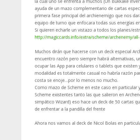
la cual uno se enfrenta a muchos (Un Bukkake inver
ayuda de un mazo complementario de cartas especial
primera fase principal del archienemigo que nos dar
equipo de turno que enfocara todas sus energías en 
Si quieren echarle un vistazo a todos los planes/es
http://magiccards.info/extra/
scheme/archenemy/all-
Muchos dirán que hacerse con un deck especial Arch
encuentro razón pero siempre habrá alternativas, 
ocupar las App para celulares o tablets que existen 
modalidad es totalmente casual no habría razón pa
costa se enoje…por lo menos no mucho.
Como mazo de
Scheme
en este caso en particular
Scheme existentes tanto las que salieron en Arche
simpático Wizard) eso hace un deck de 50 cartas qu
de enfrentar a la pandilla del frente
Ahora nos vamos al deck de Nicol Bolas en particula