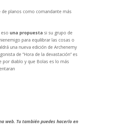
te de planos como comandante más
o eso
una propuesta
si su grupo de
hienemigo para equilibrar las cosas o
aldrá una nueva edición de Archenemy
onista de ‘’Hora de la devastación’’ es
e por diablo y que Bolas es lo más
rentaran
Torneo Commander
Budget Multiplayer. 160
usd. Clasificatorio al
ina web. Tu también puedes hacerlo en
Invitacional Budget