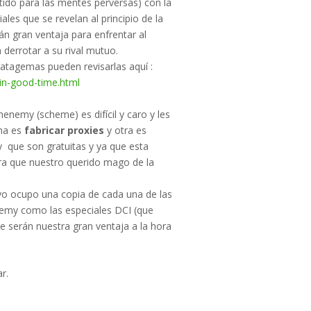
tido para las mentes perversas) con la
es que se revelan al principio de la
án gran ventaja para enfrentar al
derrotar a su rival mutuo.
tratagemas pueden revisarlas aquí :
in-good-
time.html
enemy (scheme) es difícil y caro y les
una es
fabricar proxies
y otra es
y que son gratuitas y ya que esta
ra que nuestro querido mago de la
 yo ocupo una copia de cada una de las
nemy como las especiales DCI (que
¿Cómo jugar
e serán nuestra gran ventaja a la hora
commander gigante de
dos cabezas?
r.