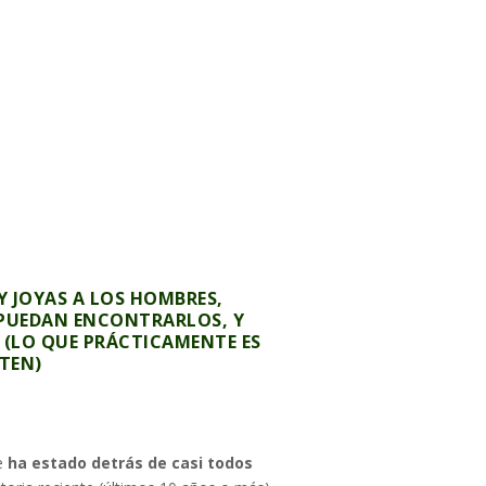
Cuatro circuitos, cuatro
formas distintas de
jugar Commander y
múltiples
oportunidades para
competir durante el
año.
En esta entrada
encontrarás toda la
información necesaria
Y JOYAS A LOS HOMBRES,
para conocer cada
 PUEDAN ENCONTRARLOS, Y
circuito, sus reglas,
 (LO QUE PRÁCTICAMENTE ES
cómo participar y las
TEN)
distintas formas de
clasificar a sus finales
durante 2026.
e
ha estado detrás de casi todos