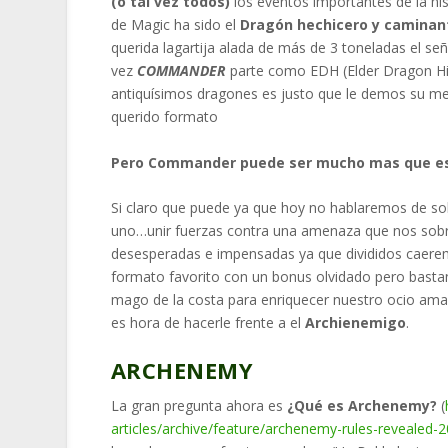
(o tal vez todos)
los eventos importantes de la his
de Magic ha sido el
Dragón hechicero y caminan
querida lagartija alada de más de 3 toneladas el se
vez
COMMANDER
parte como EDH (Elder Dragon Hi
antiquísimos dragones es justo que le demos su me
querido formato
Pero Commander puede ser mucho mas que e
Si claro que puede ya que hoy no hablaremos de sobr
uno…unir fuerzas contra una amenaza que nos sobre
desesperadas e impensadas ya que divididos caer
formato favorito con un bonus olvidado pero basta
mago de la costa para enriquecer nuestro ocio amado
es hora de hacerle frente a el
Archienemigo
.
ARCHENEMY
La gran pregunta ahora es
¿Qué es Archenemy?
(
articles/archive/feature/
archenemy-rules-revealed-2