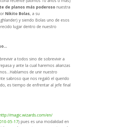
toria reciente (últimos 10 años o más)
te de planos más poderoso
nuestra
ñor
Nikito Bolas
, a su
ghlander) y siendo Bolas uno de esos
recido lugar dentro de nuestro
so…
evivir a todos sino de sobrevivir a
pasa y ante la cual haremos alianzas
emos…Hablamos de unir nuestro
nte sabroso que nos regaló el querido
, es tiempo de enfrentar al jefe final
Circuito Commander
Gigante de dos
Cabezas 2026-2027
¿Qué es? ¿Cómo
http://magic.wizards.com/en/
funciona?
010-
05-17
) pues es una modalidad en