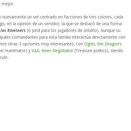
o mejor.
s nuevamente un set centrado en facciones de tres colores, cada
o, en la opinión de un servidor, la que se destacó de una forma
a
los Riveteers
(o Jund para los jugadores de antaño). Aunque su
ncipales comandantes para esta familia interactúa directamente con
enos otras 3 opciones muy interesantes, con
Ognis, the Dragon’s
el reanimator) y
Vazi, Keen Negotiator
(Treasure politics), siendo
culo.