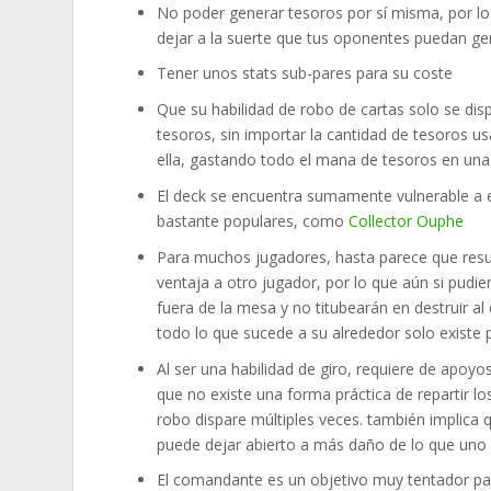
No poder generar tesoros por sí misma, por lo
dejar a la suerte que tus oponentes puedan ge
Tener unos stats sub-pares para su coste
Que su habilidad de robo de cartas solo se dis
tesoros, sin importar la cantidad de tesoros us
ella, gastando todo el mana de tesoros en una 
El deck se encuentra sumamente vulnerable a ef
bastante populares, como
Collector Ouphe
Para muchos jugadores, hasta parece que resul
ventaja a otro jugador, por lo que aún si pudier
fuera de la mesa y no titubearán en destruir a
todo lo que sucede a su alrededor solo existe 
Al ser una habilidad de giro, requiere de apoy
que no existe una forma práctica de repartir lo
robo dispare múltiples veces. también implica
puede dejar abierto a más daño de lo que uno 
El comandante es un objetivo muy tentador pa