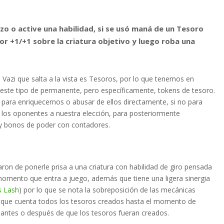
o o active una habilidad, si se usó maná de un Tesoro
or +1/+1 sobre la criatura objetivo y luego roba una
e Vazi que salta a la vista es Tesoros, por lo que tenemos en
te tipo de permanente, pero específicamente, tokens de tesoro.
 para enriquecernos o abusar de ellos directamente, si no para
 los oponentes a nuestra elección, para posteriormente
 y bonos de poder con contadores.
ron de ponerle prisa a una criatura con habilidad de giro pensada
mento que entra a juego, además que tiene una ligera sinergia
s Lash
) por lo que se nota la sobreposición de las mecánicas
 que cuenta todos los tesoros creados hasta el momento de
o antes o después de que los tesoros fueran creados.