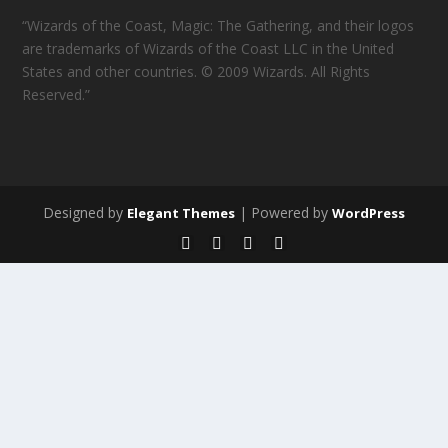
“Wizards of the Coast, Magic: The Gathering, and their logos
are trademarks of Wizards of the Coast LLC in the United
States and other countries. © 2009 Wizards. All Rights
Reserved.”
Designed by
| Powered by
Elegant Themes
WordPress