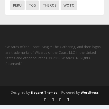
PERU
TCG
THEROS
WOTC
“Wizards of the Coast, Magic: The Gathering, and their logos
are trademarks of Wizards of the Coast LLC in the United
States and other countries. © 2009 Wizards. All Rights
Reserved.”
Designed by
| Powered by
Elegant Themes
WordPress