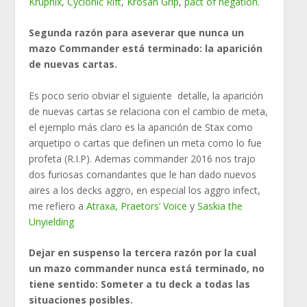
Kruphix
,
Cyclonic Rift
,
Krosan Grip
,
pact of negation
.
Segunda razón para aseverar que nunca un
mazo Commander está terminado: la aparición
de nuevas cartas.
Es poco serio obviar el siguiente detalle, la aparición
de nuevas cartas se relaciona con el cambio de meta,
el ejemplo más claro es la aparición de Stax como
arquetipo o cartas que definen un meta como lo fue
profeta (R.I.P). Ademas commander 2016 nos trajo
dos furiosas comandantes que le han dado nuevos
aires a los decks aggro, en especial los aggro infect,
me refiero a
Atraxa, Praetors’ Voice
y
Saskia the
Unyielding
Dejar en suspenso la tercera razón por la cual
un mazo commander nunca está terminado, no
tiene sentido: Someter a tu deck a todas las
situaciones posibles.