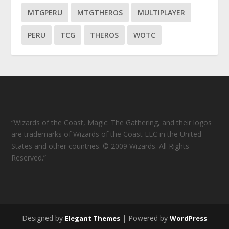
MTGPERU
MTGTHEROS
MULTIPLAYER
PERU
TCG
THEROS
WOTC
“Wizards of the Coast, Magic: The Gathering, and their logos
are trademarks of Wizards of the Coast LLC in the United
States and other countries. © 2009 Wizards. All Rights
Reserved.”
Designed by
| Powered by
Elegant Themes
WordPress