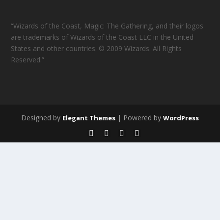
“Wizards of the Coast, Magic: The Gathering, and their logos
are trademarks of Wizards of the Coast LLC in the United
States and other countries. © 2009 Wizards. All Rights
Reserved.”
Designed by
| Powered by
Elegant Themes
WordPress