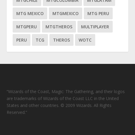
MTGCHILE
MTGCOLOMBIA
MTGLATAM
MTG MEXICO
MTGMEXICO
MTG PERU
MTGPERU
MTGTHEROS
MULTIPLAYER
PERU
TCG
THEROS
WOTC
“Wizards of the Coast, Magic: The Gathering, and their logos
are trademarks of Wizards of the Coast LLC in the United
States and other countries. © 2009 Wizards. All Rights
Reserved.”