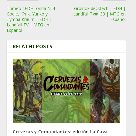
Torneo cEDH ronda N°4
Grolnok decktech | EDH |
Codie, K’rrik, Yuriko y
Landfall TV#133 | MTG en
Tymna Kraum | EDH |
Español
Landfall TV | MTG en
Español
RELATED POSTS
Cervezas y Comandantes: edición La Cava