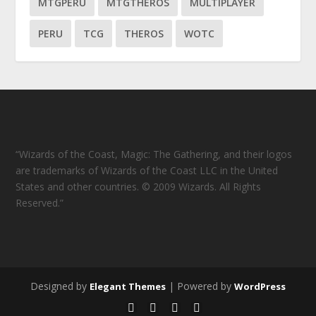
MTGPERU
MTGTHEROS
MULTIPLAYER
PERU
TCG
THEROS
WOTC
“Wizards of the Coast, Magic: The Gathering, and their logos
are trademarks of Wizards of the Coast LLC in the United
States and other countries. © 2009 Wizards. All Rights
Reserved.”
Designed by
| Powered by
Elegant Themes
WordPress