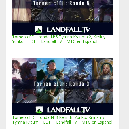
Torneo cEDH ronda N°5 Tymna Kraum x2, K’rrik y
Yuriko | EDH | Landfall TV | MTG en Español
Torneo cEDH ronda N°3 Kenrith, Yuriko, Kinnan y
Tymna Kraum | EDH | Landfall TV | MTG en Español