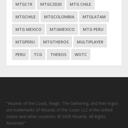
MTGC19
MTGC2020
MTG CHILE
MTGCHILE
MTGCOLOMBIA
MTGLATAM
MTG MEXICO
MTGMEXICO
MTG PERU
MTGPERU
MTGTHEROS
MULTIPLAYER
PERU
TCG
THEROS
WOTC
“Wizards of the Coast, Magic: The Gathering, and their logos
are trademarks of Wizards of the Coast LLC in the United
States and other countries. © 2009 Wizards. All Rights
Reserved.”