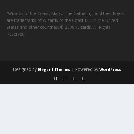
“Wizards of the Coast, Magic: The Gathering, and their logos
are trademarks of Wizards of the Coast LLC in the United
States and other countries. © 2009 Wizards. All Rights
Reserved.”
Designed by
| Powered by
Elegant Themes
WordPress