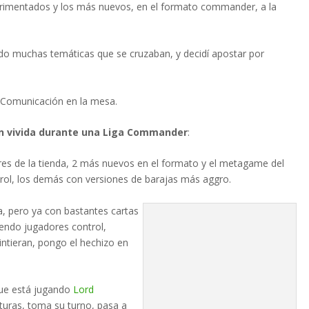
xperimentados y los más nuevos, en el formato commander, a la
ndo muchas temáticas que se cruzaban, y decidí apostar por
y Comunicación en la mesa.
ón vivida durante una Liga Commander
:
res de la tienda, 2 más nuevos en el formato y el metagame del
rol, los demás con versiones de barajas más aggro.
ía, pero ya con bastantes cartas
iendo jugadores control,
intieran, pongo el hechizo en
que está jugando
Lord
turas, toma su turno, pasa a