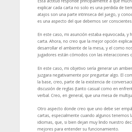
Esta actitud responde principalmente a que much
explicar cada carta no solo es una perdida de tie
atajos son una parte intrinseca del juego, y cono
es una aspecto del que debemos ser conscientes
En este caso, mi asunción estaba equivocada, y 
carta. Ahora, no creo que la mejor opción expli
desarrollar el ambiente de la mesa, y el como n
jugadores están cómodos con las interacciones qu
En este caso, mi objetivo sería generar un ambie
juzgara negativamente por preguntar algo. El co
la base, creo, parte de la existencia de conversac
discusión de reglas (tanto casual como en enfre
verbal. Creo, en general, que una mesa de multi
Otro aspecto donde creo que uno debe ser empáti
cartas, especialmente cuando algunos tenemos la
idiomas, que, si bien dejan muy lindo nuestro dec
mejores para entender su funcionamiento.