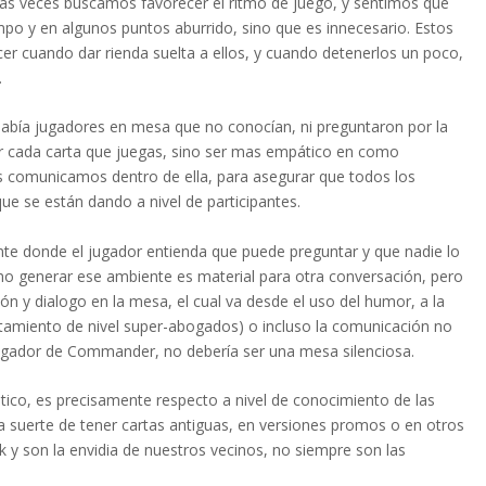
as veces buscamos favorecer el ritmo de juego, y sentimos que
mpo y en algunos puntos aburrido, sino que es innecesario. Estos
cer cuando dar rienda suelta a ellos, y cuando detenerlos un poco,
.
había jugadores en mesa que no conocían, ni preguntaron por la
car cada carta que juegas, sino ser mas empático en como
os comunicamos dentro de ella, para asegurar que todos los
e se están dando a nivel de participantes.
nte donde el jugador entienda que puede preguntar y que nadie lo
mo generar ese ambiente es material para otra conversación, pero
ión y dialogo en la mesa, el cual va desde el uso del humor, a la
ntamiento de nivel super-abogados) o incluso la comunicación no
jugador de Commander, no debería ser una mesa silenciosa.
co, es precisamente respecto a nivel de conocimiento de las
 suerte de tener cartas antiguas, en versiones promos o en otros
k y son la envidia de nuestros vecinos, no siempre son las