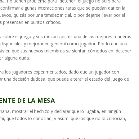
a, no tienen problema para “detener” el juego no solo para
a confirmar algunas interacciones raras que se puedan dar en la
os, quizás por una timidez inicial, o por dejarse llevar por el
s presentan en puntos críticos.
es sobre el juego y sus mecánicas, es una de las mejores maneras
 disponibles y mejorar en general como jugador. Por lo que una
sis en que sus nuevos miembros se sientan cómodos en detener
er alguna duda.
ara los jugadores experimentados, dado que un jugador con
 una decisión dudosa, que puede alterar el estado del juego de
ENTE DE LA MESA
 mana, mostrar el hechizo y declarar que lo jugaba, en ningún
mí, que todos lo conocían, y asumí que los que no lo conocían,