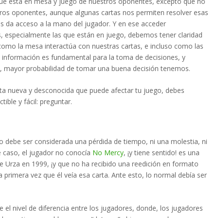
 que está en mesa y juego de nuestros oponentes, excepto que no
os oponentes, aunque algunas cartas nos permiten resolver esas
s da acceso a la mano del jugador. Y en ese acceder
, especialmente las que están en juego, debemos tener claridad
omo la mesa interactúa con nuestras cartas, e incluso como las
ta información es fundamental para la toma de decisiones, y
, mayor probabilidad de tomar una buena decisión tenemos.
rta nueva y desconocida que puede afectar tu juego, debes
ible y fácil: preguntar.
o debe ser considerada una pérdida de tiempo, ni una molestia, ni
te caso, el jugador no conocía
No Mercy
, ¡y tiene sentido! es una
e Urza en 1999, ¡y que no ha recibido una reedición en formato
 primera vez que él veía esa carta. Ante esto, lo normal debía ser
e el nivel de diferencia entre los jugadores, donde, los jugadores