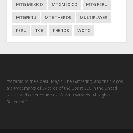
MTG MEXICO
MTGMEXICO
MTG PERU
MTGPERU
MTGTHEROS
MULTIPLAYER
PERU
TCG
THEROS
WOTC
“Wizards of the Coast, Magic: The Gathering, and their logos
are trademarks of Wizards of the Coast LLC in the United
States and other countries. © 2009 Wizards. All Rights
Reserved.”