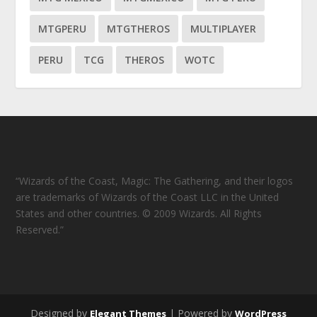
MTGPERU
MTGTHEROS
MULTIPLAYER
PERU
TCG
THEROS
WOTC
“Wizards of the Coast, Magic: The Gathering, and their logos
are trademarks of Wizards of the Coast LLC in the United
States and other countries. © 2009 Wizards. All Rights
Reserved.”
Designed by
| Powered by
Elegant Themes
WordPress