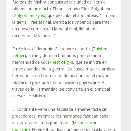
fuerzas de Mishra conquistan la ciudad de Terisia,
obtiene un artefacto Thran llamado Sílex Golgotiano
(
Golgothian Sylex
) que describe el apocalipsis: “Limpia
la tierra. Trae el final. Derriba los imperios para traer
un nuevo comienzo. Llama al final, llénate de
recuerdos de la tierra.”
En Koilos, el demonio Gix reabre el portal (
Tainted
aether
), atrae y domina humanos para crear la
hermandad de Gix (
Priest of gix
), que se infiltra en
ambos bandos de la guerra. Gix busca matar a ambos
hermanos con la intención de acabar con el mayor
obstáculo para una futura invasión phyrexiana. A
través de la Hermandad, se convierte en el principal
asesor de Mishra.
El continente vería una escalada armamentista sin
precedentes, mientras los hermanos fabrican cada
vez artefactos más poderosos (
Mishra’s war
machine
). El repentino descubrimiento de la isla virgen