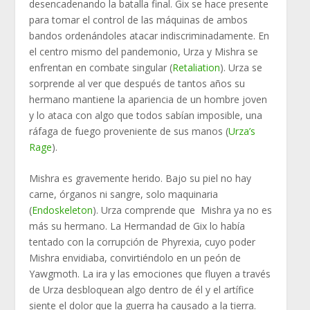
desencadenando la batalla final. Gix se hace presente
para tomar el control de las máquinas de ambos
bandos ordenándoles atacar indiscriminadamente. En
el centro mismo del pandemonio, Urza y Mishra se
enfrentan en combate singular (
Retaliation
). Urza se
sorprende al ver que después de tantos años su
hermano mantiene la apariencia de un hombre joven
y lo ataca con algo que todos sabían imposible, una
ráfaga de fuego proveniente de sus manos (
Urza’s
Rage
).
Mishra es gravemente herido. Bajo su piel no hay
carne, órganos ni sangre, solo maquinaria
(
Endoskeleton
). Urza comprende que Mishra ya no es
más su hermano. La Hermandad de Gix lo había
tentado con la corrupción de Phyrexia, cuyo poder
Mishra envidiaba, convirtiéndolo en un peón de
Yawgmoth. La ira y las emociones que fluyen a través
de Urza desbloquean algo dentro de él y el artífice
siente el dolor que la guerra ha causado a la tierra.