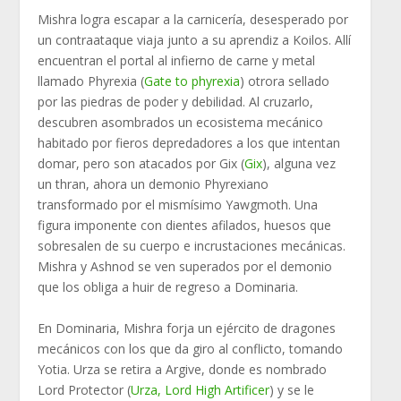
Mishra logra escapar a la carnicería, desesperado por
un contraataque viaja junto a su aprendiz a Koilos. Allí
encuentran el portal al infierno de carne y metal
llamado Phyrexia (
Gate to phyrexia
) otrora sellado
por las piedras de poder y debilidad. Al cruzarlo,
descubren asombrados un ecosistema mecánico
habitado por fieros depredadores a los que intentan
domar, pero son atacados por Gix (
Gix
), alguna vez
un thran, ahora un demonio Phyrexiano
transformado por el mismísimo Yawgmoth. Una
figura imponente con dientes afilados, huesos que
sobresalen de su cuerpo e incrustaciones mecánicas.
Mishra y Ashnod se ven superados por el demonio
que los obliga a huir de regreso a Dominaria.
En Dominaria, Mishra forja un ejército de dragones
mecánicos con los que da giro al conflicto, tomando
Yotia. Urza se retira a Argive, donde es nombrado
Lord Protector (
Urza, Lord High Artificer
) y se le