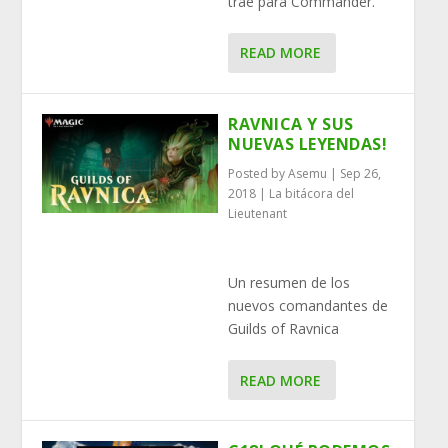
trae para Commander.
READ MORE
RAVNICA Y SUS
NUEVAS LEYENDAS!
Posted by
Asemu
|
Sep 26,
2018
|
La bitácora del
Lieutenant
Un resumen de los
nuevos comandantes de
Guilds of Ravnica
READ MORE