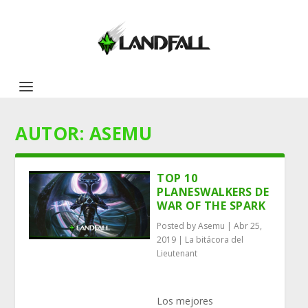
AUTOR:
ASEMU
TOP 10
PLANESWALKERS DE
WAR OF THE SPARK
Posted by
Asemu
|
Abr 25,
2019
|
La bitácora del
Lieutenant
Los mejores