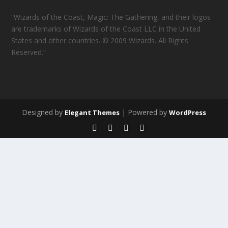
“Wizards of the Coast, Magic: The Gathering, and their logos
are trademarks of Wizards of the Coast LLC in the United
States and other countries. © 2009 Wizards. All Rights
Reserved.”
Designed by
| Powered by
Elegant Themes
WordPress