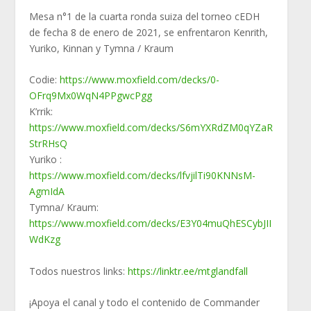
Mesa n°1 de la cuarta ronda suiza del torneo cEDH
de fecha 8 de enero de 2021, se enfrentaron Kenrith,
Yuriko, Kinnan y Tymna / Kraum
Codie:
https://www.moxfield.com/decks/0-
OFrq9Mx0WqN4PPgwcPgg
K’rrik:
https://www.moxfield.com/decks/S6mYXRdZM0qYZaR
StrRHsQ
Yuriko :
https://www.moxfield.com/decks/lfvjilTi90KNNsM-
AgmIdA
Tymna/ Kraum:
https://www.moxfield.com/decks/E3Y04muQhESCybJII
WdKzg
Todos nuestros links:
https://linktr.ee/mtglandfall
¡Apoya el canal y todo el contenido de Commander