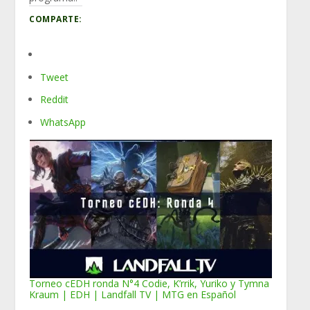
COMPARTE:
Tweet
Reddit
WhatsApp
Torneo cEDH ronda N°4 Codie, K’rrik, Yuriko y Tymna
Kraum | EDH | Landfall TV | MTG en Español