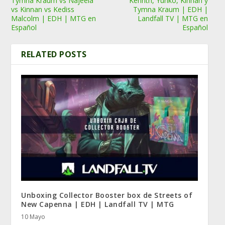
Tymna Kraum vs Najeela
Kenrith, Yuriko, Kinnan y
vs Kinnan vs Kediss
Tymna Kraum | EDH |
Malcolm | EDH | MTG en
Landfall TV | MTG en
Español
Español
RELATED POSTS
Unboxing Collector Booster box de Streets of
New Capenna | EDH | Landfall TV | MTG
10 Mayo