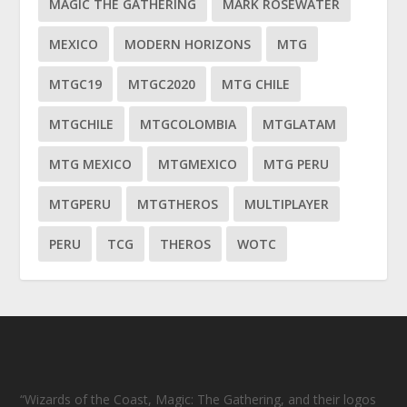
MAGIC THE GATHERING
MARK ROSEWATER
MEXICO
MODERN HORIZONS
MTG
MTGC19
MTGC2020
MTG CHILE
MTGCHILE
MTGCOLOMBIA
MTGLATAM
MTG MEXICO
MTGMEXICO
MTG PERU
MTGPERU
MTGTHEROS
MULTIPLAYER
PERU
TCG
THEROS
WOTC
“Wizards of the Coast, Magic: The Gathering, and their logos