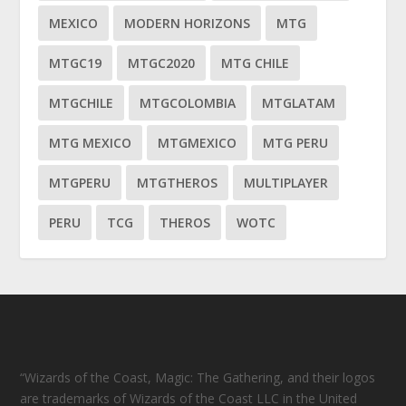
MEXICO
MODERN HORIZONS
MTG
MTGC19
MTGC2020
MTG CHILE
MTGCHILE
MTGCOLOMBIA
MTGLATAM
MTG MEXICO
MTGMEXICO
MTG PERU
MTGPERU
MTGTHEROS
MULTIPLAYER
PERU
TCG
THEROS
WOTC
“Wizards of the Coast, Magic: The Gathering, and their logos
are trademarks of Wizards of the Coast LLC in the United