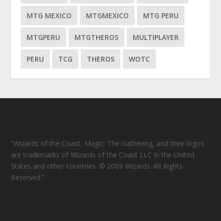
MTG MEXICO
MTGMEXICO
MTG PERU
MTGPERU
MTGTHEROS
MULTIPLAYER
PERU
TCG
THEROS
WOTC
“Wizards of the Coast, Magic: The Gathering, and their logos
are trademarks of Wizards of the Coast LLC in the United
States and other countries. © 2009 Wizards. All Rights
Reserved.”