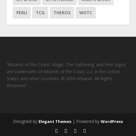
PERU
TCG
THEROS
WOTC
“Wizards of the Coast, Magic: The Gathering, and their logos
are trademarks of Wizards of the Coast LLC in the United
States and other countries. © 2009 Wizards. All Rights
Reserved.”
Designed by
| Powered by
Elegant Themes
WordPress