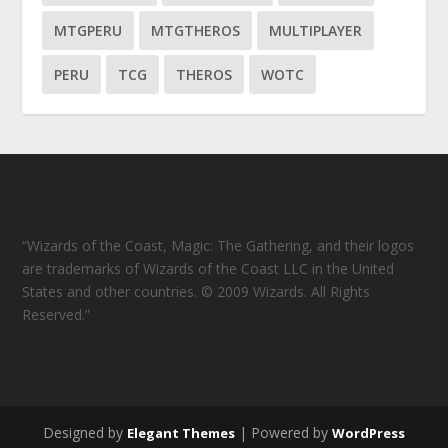
MTGPERU
MTGTHEROS
MULTIPLAYER
PERU
TCG
THEROS
WOTC
“Wizards of the Coast, Magic: The Gathering, and their logos
are trademarks of Wizards of the Coast LLC in the United
States and other countries. © 2009 Wizards. All Rights
Reserved.”
Designed by
| Powered by
Elegant Themes
WordPress