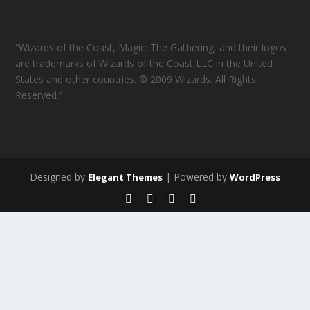
“Wizards of the Coast, Magic: The Gathering, and their logos
are trademarks of Wizards of the Coast LLC in the United
States and other countries. © 2009 Wizards. All Rights
Reserved.”
Designed by
| Powered by
Elegant Themes
WordPress