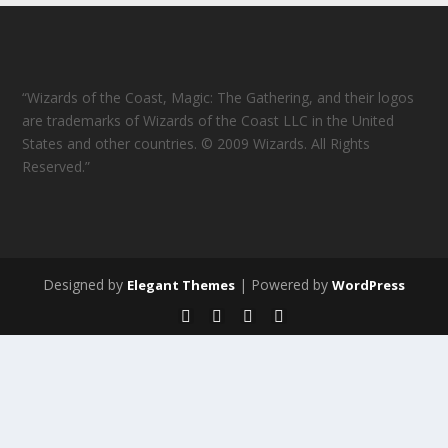
“Wizards of the Coast, Magic: The Gathering, and their logos
are trademarks of Wizards of the Coast LLC in the United
States and other countries. © 2009 Wizards. All Rights
Reserved.”
Designed by
| Powered by
Elegant Themes
WordPress