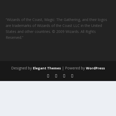
“Wizards of the Coast, Magic: The Gathering, and their logos
are trademarks of Wizards of the Coast LLC in the United
States and other countries. © 2009 Wizards. All Rights
Reserved.”
Designed by
| Powered by
Elegant Themes
WordPress