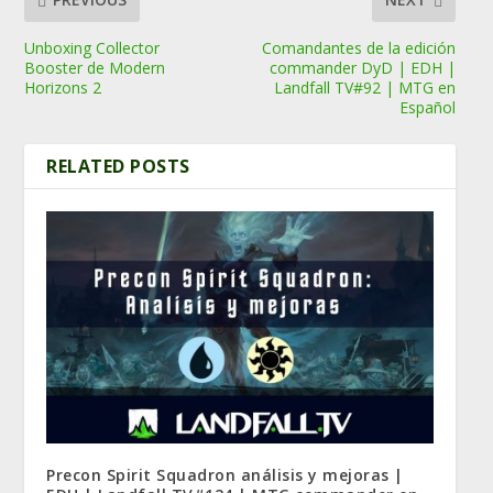
Unboxing Collector
Comandantes de la edición
Booster de Modern
commander DyD | EDH |
Horizons 2
Landfall TV#92 | MTG en
Español
RELATED POSTS
Precon Spirit Squadron análisis y mejoras |