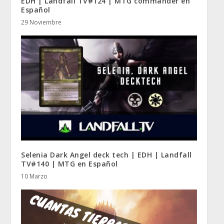
EDH | Landfall TV#124 | MTG commander en
Español
29 Noviembre
Selenia Dark Angel deck tech | EDH | Landfall
TV#140 | MTG en Español
10 Marzo